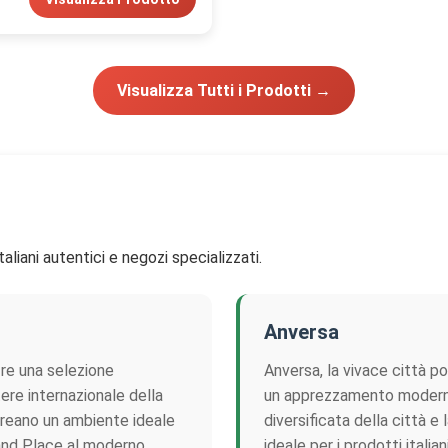
Visualizza Tutti i Prodotti →
aliani autentici e negozi specializzati.
Anversa
fre una selezione
Anversa, la vivace città po
tere internazionale della
un apprezzamento moderno 
 creano un ambiente ideale
diversificata della città 
Grand Place al moderno
ideale per i prodotti itali