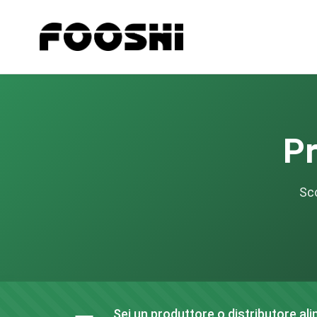
Pr
Sco
Sei un produttore o distributore ali