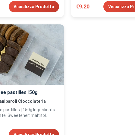
€9.20
Visualizza Prodotto
Visualizza P
ree pastilles150g
aniparoli Cioccolateria
tilles | 150g Ingredients:
te. Sweetener: maltitol,
Visualizza Prodotto