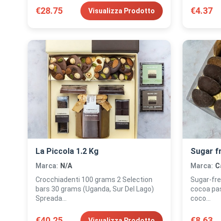
€28.75
€4.37
Visualizza Prodotto
La Piccola 1.2 Kg
Sugar f
Marca:
N/A
Marca:
C
Crocchiadenti 100 grams 2 Selection
Sugar-free pas
bars 30 grams (Uganda, Sur Del Lago)
cocoa pas
Spreada...
coco...
€40.25
€8.63
Visualizza Prodotto