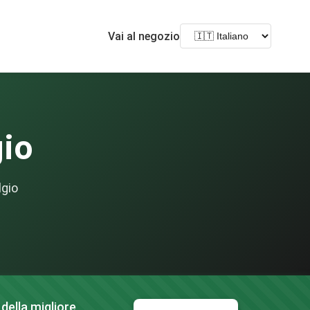
Vai al negozio
gio
lgio
della migliore