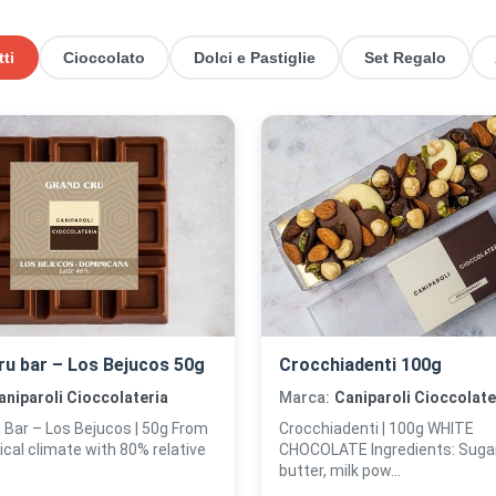
tti
Cioccolato
Dolci e Pastiglie
Set Regalo
ru bar – Los Bejucos 50g
Crocchiadenti 100g
aniparoli Cioccolateria
Marca:
Caniparoli Cioccolate
 Bar – Los Bejucos | 50g From
Crocchiadenti | 100g WHITE
ical climate with 80% relative
CHOCOLATE Ingredients: Sugar
butter, milk pow...