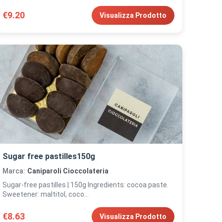
€9.20
Visualizza Prodotto
Sugar free pastilles150g
Marca:
Caniparoli Cioccolateria
Sugar-free pastilles | 150g Ingredients: cocoa paste.
Sweetener: maltitol, coco...
€8.63
Visualizza Prodotto