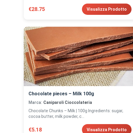
€28.75
Visualizza Prodotto
Chocolate pieces – Milk 100g
Marca:
Caniparoli Cioccolateria
Chocolate Chunks – Milk | 100g Ingredients: sugar,
cocoa butter, milk powder, c...
€5.18
Visualizza Prodotto